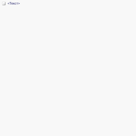
<Текст>