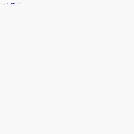
<Текст>