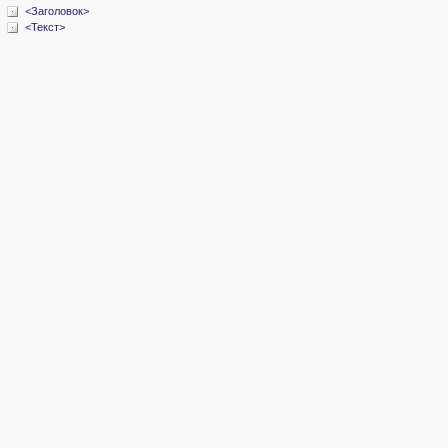
<Заголовок>
<Текст>