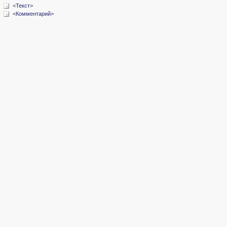
<Текст>
<Комментарий>