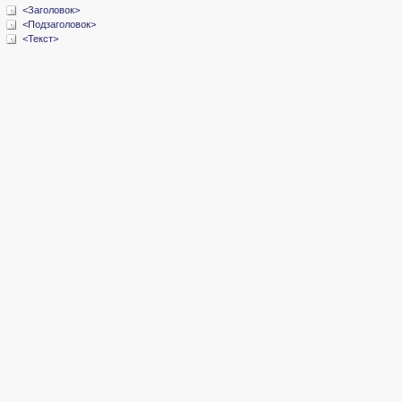
<Заголовок>
<Подзаголовок>
<Текст>