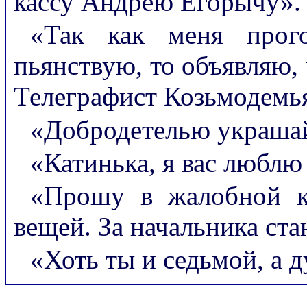
кассу Андрею Егорычу».
«Так как меня прог
пьянствую, то объявляю,
Телеграфист Козьмодемь
«Добродетелью украшай
«Катинька, я вас люблю
«Прошу в жалобной к
вещей. За начальника ста
«Хоть ты и седьмой, а д