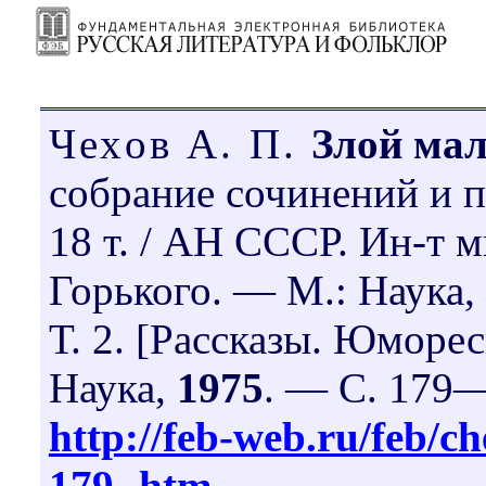
Чехов А. П.
Злой ма
собрание сочинений и п
18 т. / АН СССР. Ин-т м
Горького. — М.: Наука
Т. 2. [Рассказы. Юморе
Наука,
1975
. — С. 179
http://feb-web.ru/feb/ch
179-.htm