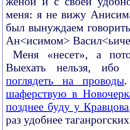
женой и с своей удобно
меня: я не вижу Анисим
был вынуждаем говорить 
Ан<исимом> Васил<ьичем
Меня «несет», а пот
Выехать нельзя, ибо
поглядеть на проводы
шаферствую в Новочерка
позднее буду у Кравцова
раз удобнее таганрогских