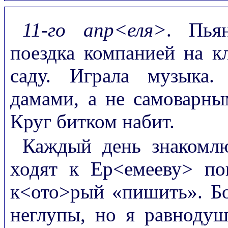
11-го апр<еля>
. Пья
поездка компанией на к
саду. Играла музыка.
дамами, а не самоварны
Круг битком набит.
Каждый день знакомлю
ходят к Ер<емееву> пог
к<ото>рый «пишить». Б
неглупы, но я равнодуш