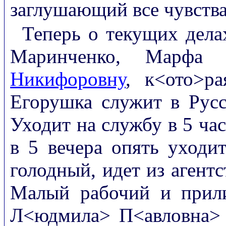
заглушающий все чувства
Теперь о текущих дела
Маринченко, Марфа 
Никифоровну
, к<ото>ра
Егорушка служит в Русс
Уходит на службу в 5 час
в 5 вечера опять уходи
голодный, идет из агентс
Малый рабочий и прили
Л<юдмила> П<авловна> 