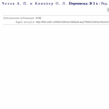
Чехов А. П.
и
Книппер О. Л.
Переписка: В 3 т.
/ Ред.
Электронная публикация:
ФЭБ
Адрес ресурса:
http://feb-web.ru/feb/chekhov/default.asp?/feb/chekhov/texts/