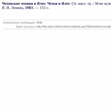
Чеховские чтения в Ялте:
Чехов в Ялте
: Сб. науч. тр. / М-во к
В. И. Ленина,
1983
. — 153 с.
Электронная публикация:
ФЭБ
Адрес ресурса:
http://feb-web.ru/feb/chekhov/default.asp?/feb/chekhov/serial