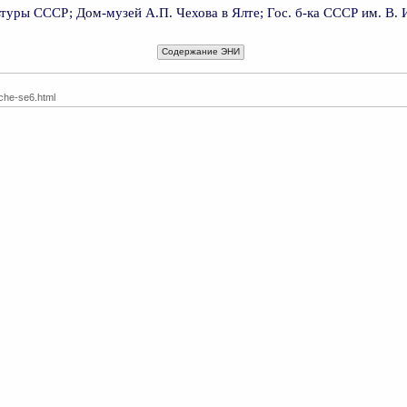
ультуры СССР; Дом-музей А.П. Чехова в Ялте; Гос. б-ка СССР им. В. 
Содержание ЭНИ
/che-se6.html