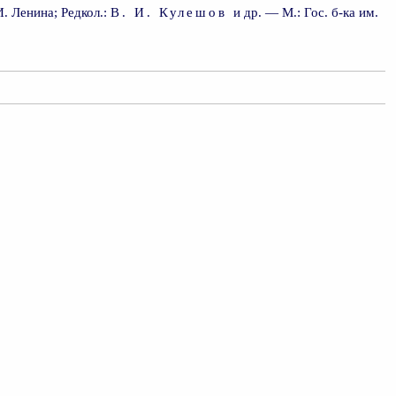
И. Ленина; Редкол.:
В. И. Кулешов
и др. — М.: Гос. б-ка им.