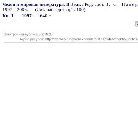
Чехов и мировая литература
:
В 3 кн.
/ Ред.-сост.
З. С. Папе
1997—2005. — (Лит. наследство; Т. 100).
Кн. 1
. —
1997
. — 640 с.
Электронная публикация:
ФЭБ
Адрес ресурса:
http://feb-web.ru/feb/chekhov/default.asp?/feb/chekhov/critics