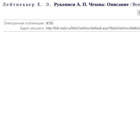
Лейтнеккер Е. Э.
Рукописи А. П. Чехова: Описание
/ Все
Электронная публикация:
ФЭБ
Адрес ресурса:
http://feb-web.ru/feb/chekhov/default.asp?/feb/chekhov/biblio/