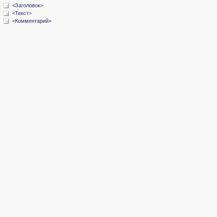
<Заголовок>
<Текст>
<Комментарий>