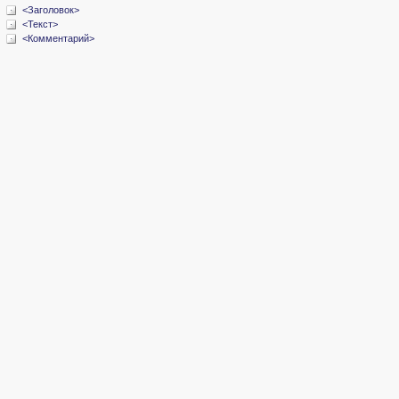
<Заголовок>
<Текст>
<Комментарий>