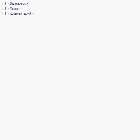
<Заголовок>
<Текст>
<Комментарий>