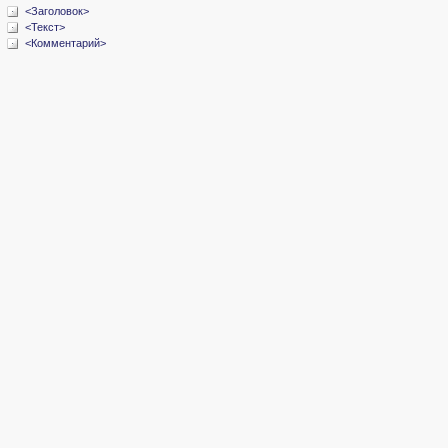
<Заголовок>
<Текст>
<Комментарий>