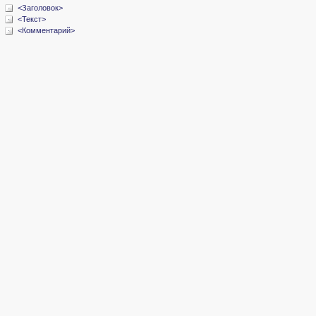
<Заголовок>
<Текст>
<Комментарий>