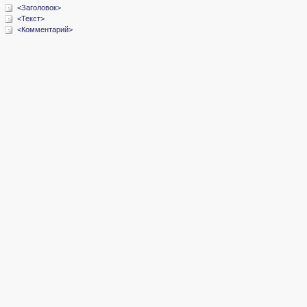
<Заголовок>
<Текст>
<Комментарий>