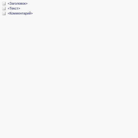
<Заголовок>
<Текст>
<Комментарий>