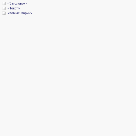
<Заголовок>
<Текст>
<Комментарий>