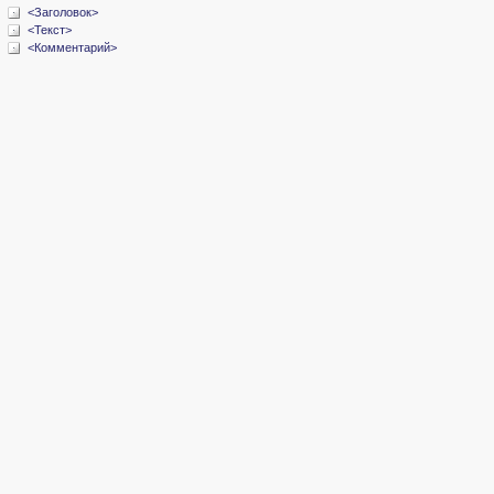
<Заголовок>
<Текст>
<Комментарий>