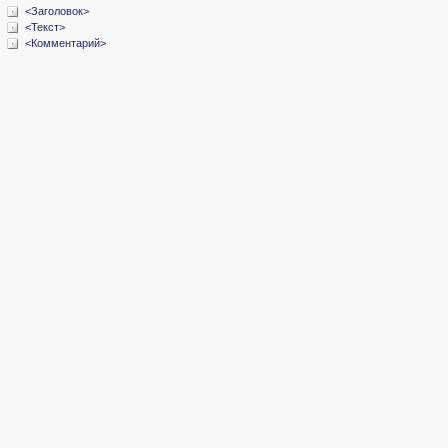
<Заголовок>
<Текст>
<Комментарий>