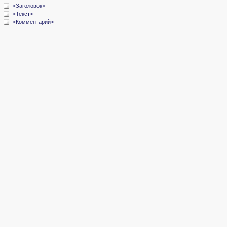
<Заголовок>
<Текст>
<Комментарий>