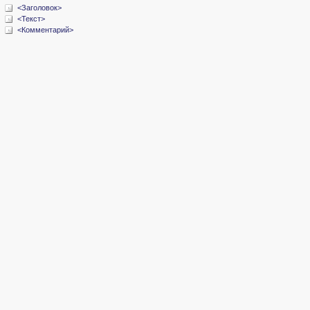
<Заголовок>
<Текст>
<Комментарий>