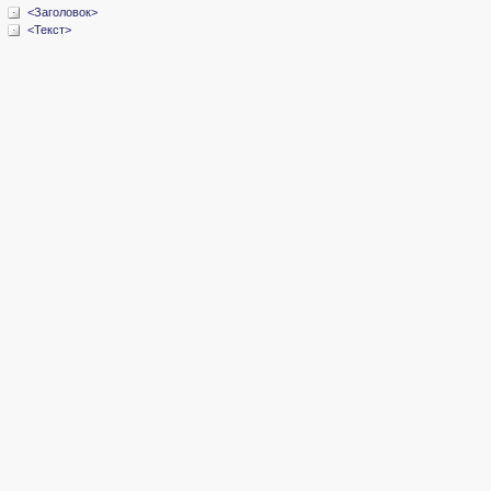
<Заголовок>
<Текст>