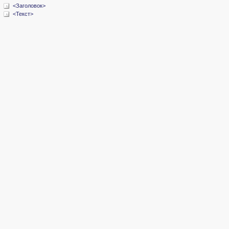
<Заголовок>
<Текст>