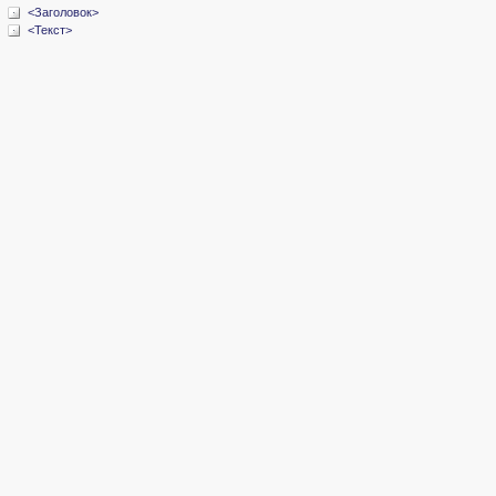
<Заголовок>
<Текст>