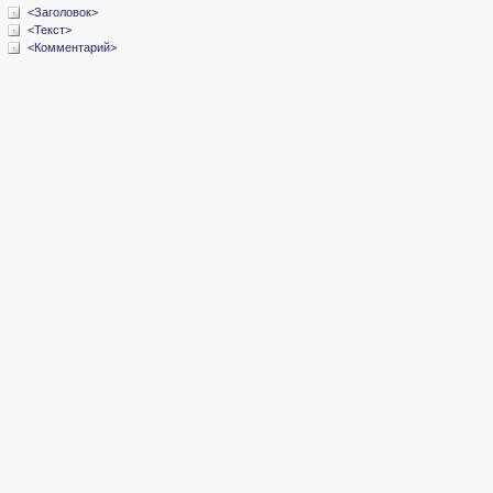
<Заголовок>
<Текст>
<Комментарий>