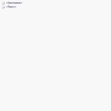
<Заголовок>
<Текст>