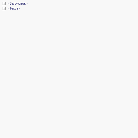
<Заголовок>
<Текст>