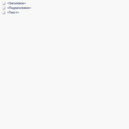
<Заголовок>
<Подзаголовок>
<Текст>