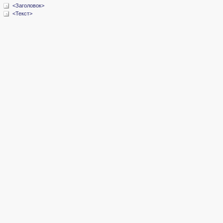
<Заголовок>
<Текст>