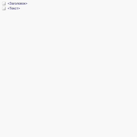
<Заголовок>
<Текст>