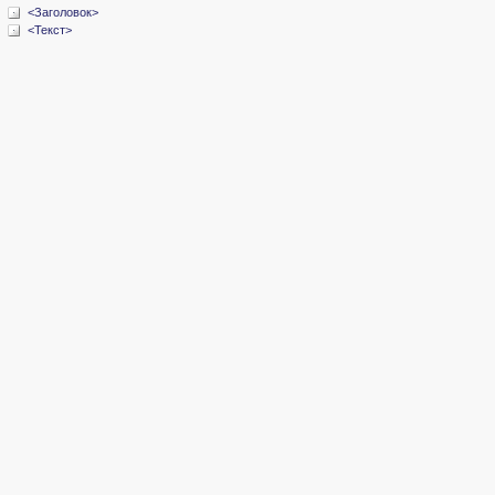
<Заголовок>
<Текст>