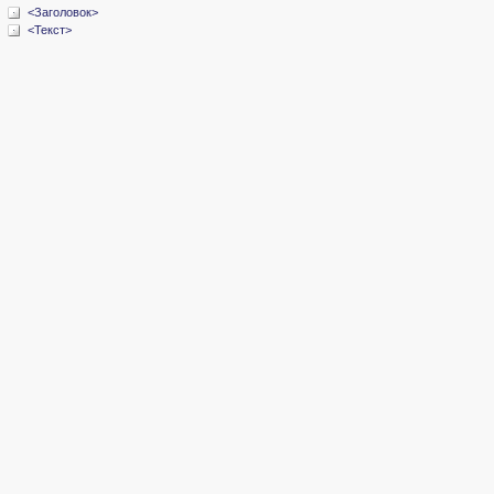
<Заголовок>
<Текст>