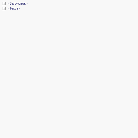
<Заголовок>
<Текст>