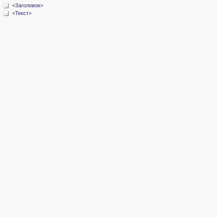
<Заголовок>
<Текст>