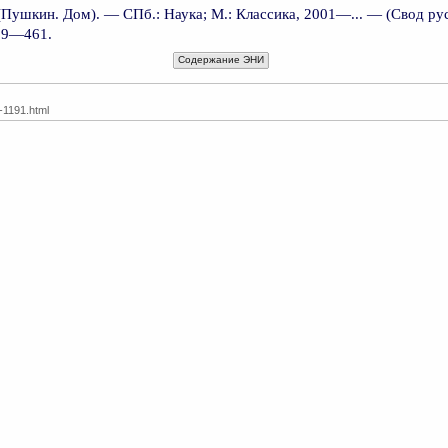
. (Пушкин. Дом). — СПб.: Наука; М.: Классика, 2001—... — (Свод ру
119—461.
Содержание ЭНИ
3-1191.html