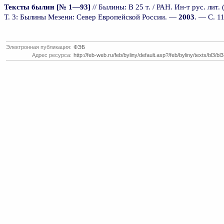
Тексты былин [№ 1—93]
// Былины: В 25 т. / РАН. Ин-т рус. лит
Т. 3: Былины Мезени: Север Европейской России. —
2003
. — С. 
Электронная публикация:
ФЭБ
Адрес ресурса:
http://feb-web.ru/feb/byliny/default.asp?/feb/byliny/texts/bl3/bl