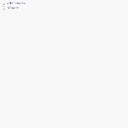
<Заголовок>
<Текст>