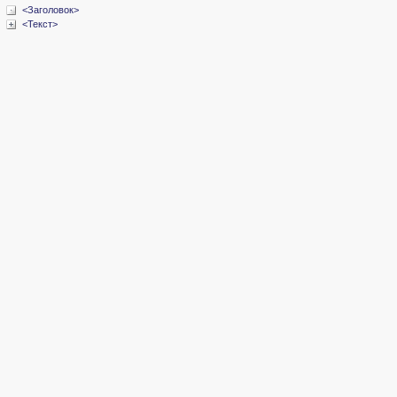
<Заголовок>
<Текст>