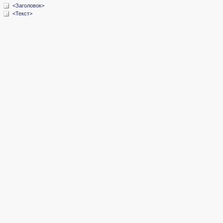
<Заголовок>
<Текст>