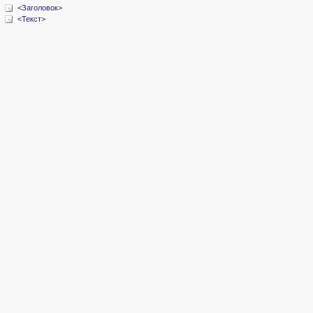
<Заголовок>
<Текст>