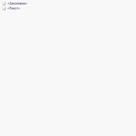
<Заголовок>
<Текст>