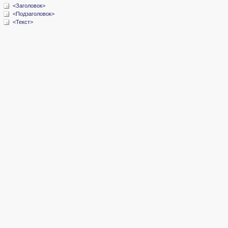
<Заголовок>
<Подзаголовок>
<Текст>