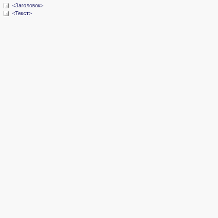
<Заголовок>
<Текст>