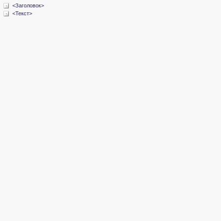
<Заголовок>
<Текст>