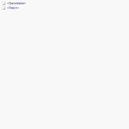
<Заголовок>
<Текст>