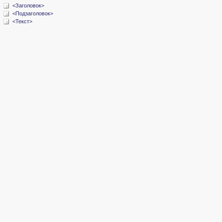
<Заголовок>
<Подзаголовок>
<Текст>