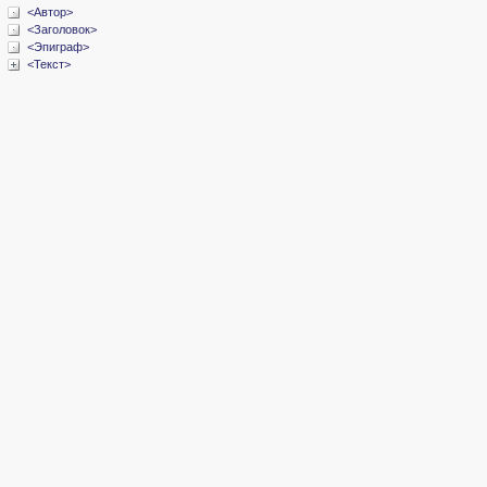
<Автор>
<Заголовок>
<Эпиграф>
<Текст>